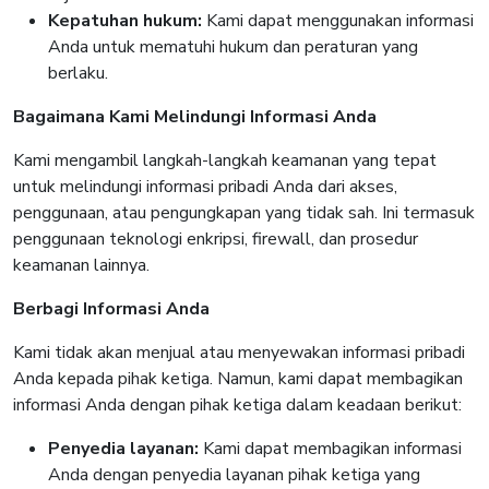
Kepatuhan hukum:
Kami dapat menggunakan informasi
Anda untuk mematuhi hukum dan peraturan yang
berlaku.
Bagaimana Kami Melindungi Informasi Anda
Kami mengambil langkah-langkah keamanan yang tepat
untuk melindungi informasi pribadi Anda dari akses,
penggunaan, atau pengungkapan yang tidak sah. Ini termasuk
penggunaan teknologi enkripsi, firewall, dan prosedur
keamanan lainnya.
Berbagi Informasi Anda
Kami tidak akan menjual atau menyewakan informasi pribadi
Anda kepada pihak ketiga. Namun, kami dapat membagikan
informasi Anda dengan pihak ketiga dalam keadaan berikut:
Penyedia layanan:
Kami dapat membagikan informasi
Anda dengan penyedia layanan pihak ketiga yang