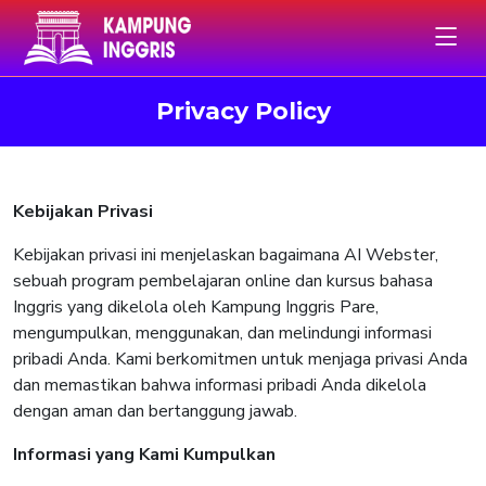
Privacy Policy
Kebijakan Privasi
Kebijakan privasi ini menjelaskan bagaimana AI Webster,
sebuah program pembelajaran online dan kursus bahasa
Inggris yang dikelola oleh Kampung Inggris Pare,
mengumpulkan, menggunakan, dan melindungi informasi
pribadi Anda. Kami berkomitmen untuk menjaga privasi Anda
dan memastikan bahwa informasi pribadi Anda dikelola
dengan aman dan bertanggung jawab.
Informasi yang Kami Kumpulkan